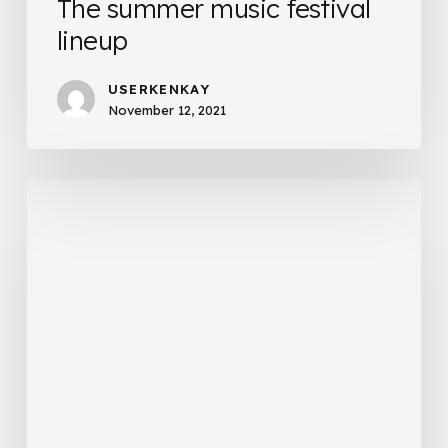
The summer music festival
lineup
USERKENKAY
November 12, 2021
The
best
time
of
year
to
visit
Australia