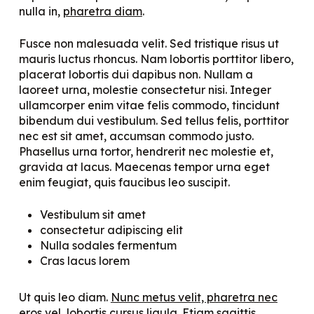
nulla in,
pharetra diam
.
Fusce non malesuada velit. Sed tristique risus ut
mauris luctus rhoncus. Nam lobortis porttitor libero,
placerat lobortis dui dapibus non. Nullam a
laoreet urna, molestie consectetur nisi. Integer
ullamcorper enim vitae felis commodo, tincidunt
bibendum dui vestibulum. Sed tellus felis, porttitor
nec est sit amet, accumsan commodo justo.
Phasellus urna tortor, hendrerit nec molestie et,
gravida at lacus. Maecenas tempor urna eget
enim feugiat, quis faucibus leo suscipit.
Vestibulum sit amet
consectetur adipiscing elit
Nulla sodales fermentum
Cras lacus lorem
Ut quis leo diam.
Nunc metus velit, pharetra nec
eros vel
, lobortis cursus ligula. Etiam sagittis