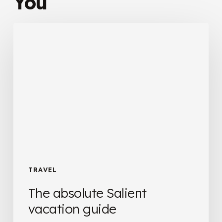
You
The
absolute
Salient
vacation
guide
TRAVEL
The absolute Salient
vacation guide