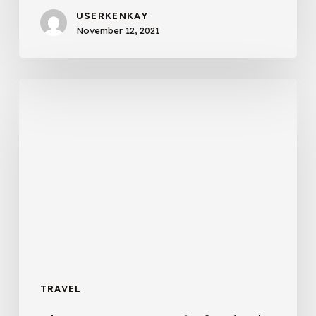
USERKENKAY
November 12, 2021
The
summer
music
festival
lineup
TRAVEL