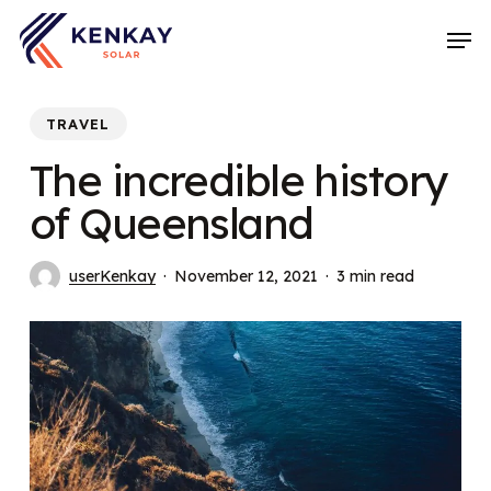
Skip
Men
to
main
content
TRAVEL
The incredible history
of Queensland
userKenkay
November 12, 2021
3 min read