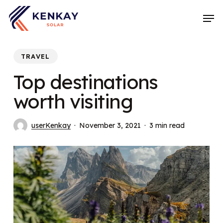
Skip
Men
to
main
content
TRAVEL
Top destinations
worth visiting
userKenkay
November 3, 2021
3 min read