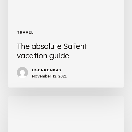
TRAVEL
The absolute Salient
vacation guide
USERKENKAY
November 12, 2021
The
summer
music
festival
lineup