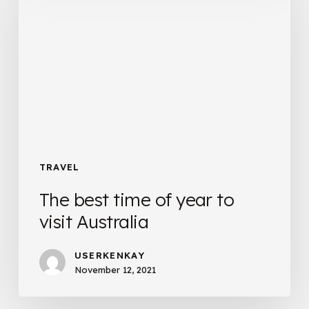
of
year
to
visit
Australia
TRAVEL
The best time of year to
visit Australia
USERKENKAY
November 12, 2021