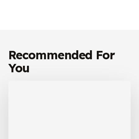
Recommended For
You
The
absolute
Salient
vacation
guide