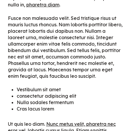
nulla in,
pharetra diam
.
Fusce non malesuada velit. Sed tristique risus ut
mauris luctus rhoncus. Nam lobortis porttitor libero,
placerat lobortis dui dapibus non. Nullam a
laoreet urna, molestie consectetur nisi. Integer
ullamcorper enim vitae felis commodo, tincidunt
bibendum dui vestibulum. Sed tellus felis, porttitor
nec est sit amet, accumsan commodo justo.
Phasellus urna tortor, hendrerit nec molestie et,
gravida at lacus. Maecenas tempor urna eget
enim feugiat, quis faucibus leo suscipit.
Vestibulum sit amet
consectetur adipiscing elit
Nulla sodales fermentum
Cras lacus lorem
Ut quis leo diam.
Nunc metus velit, pharetra nec
eros vel
, lobortis cursus ligula. Etiam sagittis