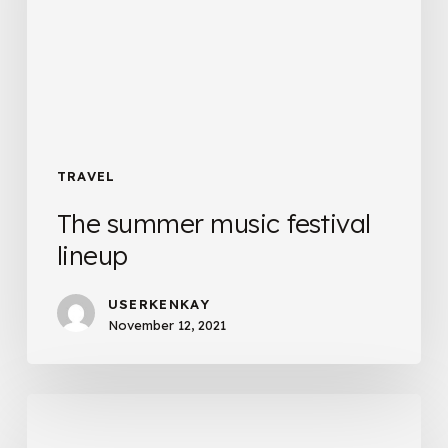
TRAVEL
The summer music festival
lineup
USERKENKAY
November 12, 2021
The
best
time